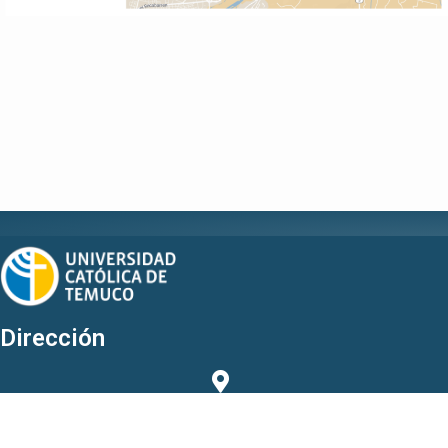
Dirección
Campus San Juan Pablo II, Rudecindo Ortega 2950, Temuco.