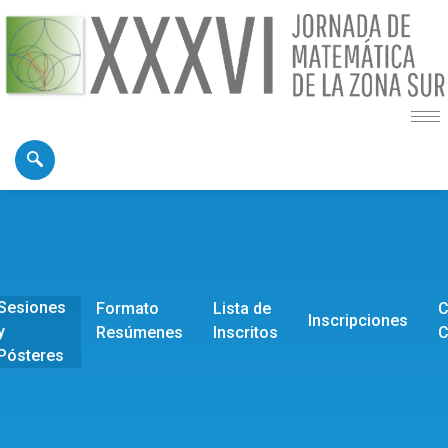
Sesiones
Formato
Lista de
C
Inscripciones
y
Resúmenes
Inscritos
C
Pósteres