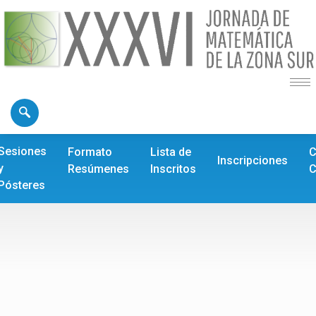
Sesiones
Formato
Lista de
C
Inscripciones
y
Resúmenes
Inscritos
C
Pósteres