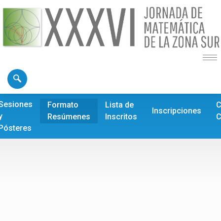
Sesiones
Formato
Lista de
C
Inscripciones
y
Resúmenes
Inscritos
C
Pósteres